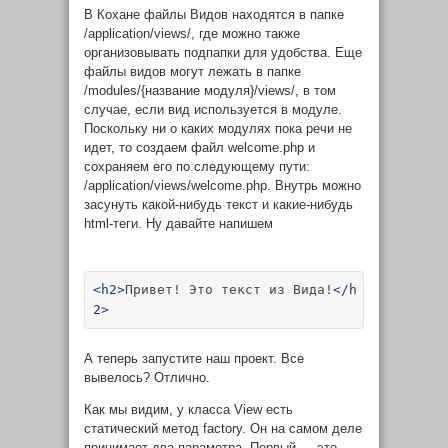
В Кохане файлы Видов находятся в папке
/application/views/
, где можно также
организовывать подпапки для удобства. Еще
файлы видов могут лежать в папке
/modules/{название модуля}/views/
, в том
случае, если вид используется в модуле.
Поскольку ни о каких модулях пока речи не
идет, то создаем файл
welcome.php
и
сохраняем его по следующему пути:
/application/views/welcome.php
. Внутрь можно
засунуть какой-нибудь текст и какие-нибудь
html-теги. Ну давайте напишем
<h2>
Привет! Это текст из Вида!
</h
2>
А теперь запустите наш проект. Все
вывелось? Отлично.
Как мы видим, у класса View есть
статический метод
factory
. Он на самом деле
принимает два параметра. Первый — это