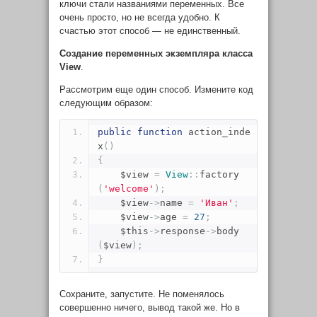
ключи стали названиями переменных. Все
очень просто, но не всегда удобно. К
счастью этот способ — не единственный.
Создание переменных экземпляра класса
View
.
Рассмотрим еще один способ. Измените код
следующим образом:
public
function
 action_inde
x
()
{
    $view 
=
View
::
factory
(
'welcome'
);
    $view
->
name 
=
'Иван'
;
    $view
->
age 
=
27
;
    $this
->
response
->
body
(
$view
);
}
Сохраните, запустите. Не поменялось
совершенно ничего, вывод такой же. Но в