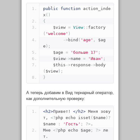
public
function
 action_inde
x
()
{
    $view 
=
View
::
factory
(
'welcome'
)
->
bind
(
'age'
,
 $ag
e
);
    $age 
=
'больше 17'
;
    $view
->
name 
=
'Иван'
;
    $this
->
response
->
body
(
$view
);
}
А теперь добавим в Вид тернарный оператор,
как дополнительную проверку:
<h2>
Привет! 
</h2>
 Меня зову
т, 
<?
php echo isset
(
$name
)?
$name 
:
'Гость'
;
?>
.
Мне 
<?
php echo $age
;
?>
 ле
т.