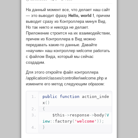
На данный момент все, что делает наш сайт
— это выводит фразу
Hello, world !
, причем
выводит сразу из Контроллера минуя Вид.
Но так никто и никогда не делает.
Приложение строится на их взаимодействии,
причем из Контроллера в Вид можно
передавать какие-то данные. Давайте
«научим» наш контроллер
welcome
работать
с файлом Вида, который мы сейчас
создадим.
Для этого откройте файл контроллера
/application/classes/controller/welcome.php
и
измените его метод следующим образом:
public
function
 action_inde
x
()
{
    $this
->
response
->
body
(
V
iew
::
factory
(
'welcome'
));
}