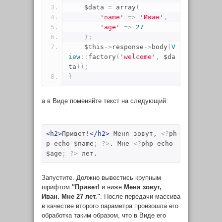
    $data 
=
 array
(
'name'
=>
'Иван'
,
'age'
=>
27
);
    $this
->
response
->
body
(
V
iew
::
factory
(
'welcome'
,
 $da
ta
));
}
а в Виде поменяйте текст на следующий:
<h2>
Привет!
</h2>
 Меня зовут, 
<?
ph
p echo $name
;
?>
. Мне 
<?
php echo 
$age
;
?>
 лет.
Запустите. Должно вывестись крупным
шрифтом
"Привет!
и ниже
Меня зовут,
Иван. Мне 27 лет."
. После передачи массива
в качестве второго параметра произошла его
обработка таким образом, что в Виде его