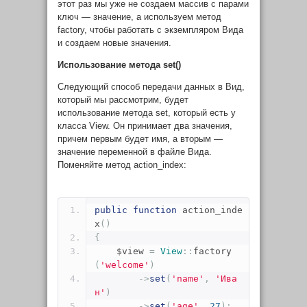
этот раз мы уже не создаем массив с парами
ключ — значение, а используем метод
factory
, чтобы работать с экземпляром Вида
и создаем новые значения.
Использование метода
set()
Следующий способ передачи данных в Вид,
который мы рассмотрим, будет
использование метода
set
, который есть у
класса
View
. Он принимает два значения,
причем первым будет имя, а вторым —
значение переменной в файле Вида.
Поменяйте метод
action_index
:
public
function
 action_inde
x
()
{
    $view 
=
View
::
factory
(
'welcome'
)
->
set
(
'name'
,
'Ива
н'
)
->
set
(
'age'
,
27
);