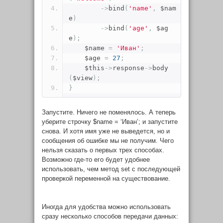
->
bind
(
'name'
,
 $nam
e
)
->
bind
(
'age'
,
 $ag
e
);
    $name 
=
'Иван'
;
    $age 
=
27
;
    $this
->
response
->
body
(
$view
);
}
Запустите. Ничего не поменялось. А теперь
уберите строчку
$name = ‘Иван’;
и запустите
снова. И хотя имя уже не выведется, но и
сообщения об ошибке мы не получим. Чего
нельзя сказать о первых трех способах.
Возможно где-то его будет удобнее
использовать, чем метод
set
с последующей
проверкой переменной на существование.
Иногда для удобства можно использовать
сразу несколько способов передачи данных: