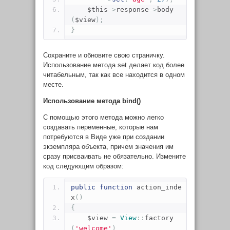
    $this
->
response
->
body
(
$view
);
}
Сохраните и обновите свою страничку.
Использование метода
set
делает код более
читабельным, так как все находится в одном
месте.
Использование метода
bind()
С помощью этого метода можно легко
создавать переменные, которые нам
потребуются в Виде уже при создании
экземпляра объекта, причем значения им
сразу присваивать не обязательно. Измените
код следующим образом:
public
function
 action_inde
x
()
{
    $view 
=
View
::
factory
(
'welcome'
)