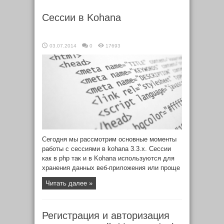
Данных – и все это будет без перезагрузки
Сессии в Kohana
страницы.
03.07.2014
0
17693
Сегодня мы рассмотрим основные моменты
работы с сессиями в kohana 3.3.x. Сессии
как в php так и в Kohana используются для
хранения данных веб-приложения или проще
говоря скрипта.
Читать далее »
Регистрация и авторизация