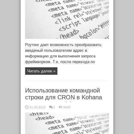
Роутинг дает возможность преобразовать
введеный пользователем адрес в
информацию для выполнения запроса
фреймворком. Т.е. после перехода по
ссылке в браузере, происходит ее обработка,
Читать далее »
согласно определенным правилам. Также
существует обратная маршрутизация,
которая из набора параметров маршрута
Использование командной
составляет URL.
строки для CRON в Kohana
3.3. Модуль Minion
01.02.2015
2
9848