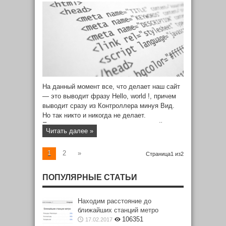
На данный момент все, что делает наш сайт
— это выводит фразу Hello, world !, причем
выводит сразу из Контроллера минуя Вид.
Но так никто и никогда не делает.
Приложение строится на их взаимодействии,
Читать далее »
причем из Контроллера в Вид можно
передавать какие-то данные. Давайте
1
2
»
«научим» наш контроллер welcome работать
Страница1 из2
с файлом Вида, который мы сейчас
создадим.
ПОПУЛЯРНЫЕ СТАТЬИ
Находим расстояние до
ближайших станций метро
106351
17.02.2017