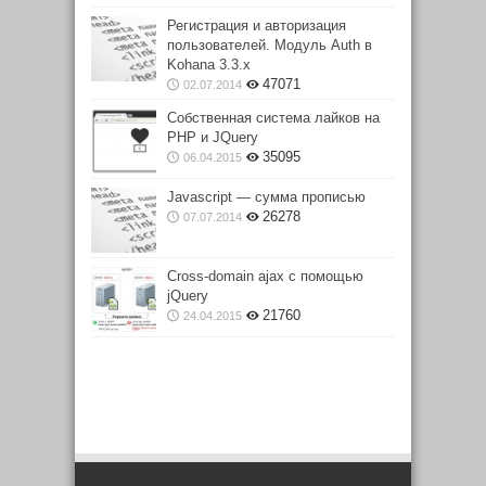
Регистрация и авторизация
пользователей. Модуль Auth в
Kohana 3.3.x
47071
02.07.2014
Собственная система лайков на
PHP и JQuery
35095
06.04.2015
Javascript — сумма прописью
26278
07.07.2014
Cross-domain ajax с помощью
jQuery
21760
24.04.2015